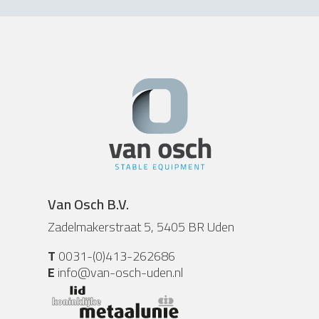
Van Osch B.V.
Zadelmakerstraat 5, 5405 BR Uden
T
0031-(0)413-262686
E
info@van-osch-uden.nl